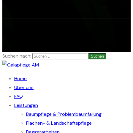
© Copyright 2026 Alexander Mitfässl
Suchen nach:
Home
Über uns
FAQ
Leistungen
Baumpflege & Problembaumfällung
Flächen- & Landschaftspflege
Baggerarbeiten